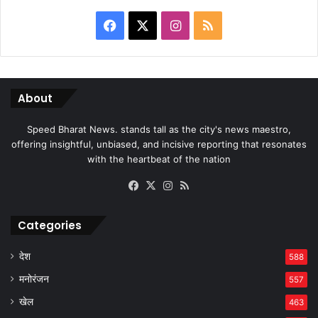
Facebook
X
Instagram
RSS
About
Speed Bharat News. stands tall as the city's news maestro,
offering insightful, unbiased, and incisive reporting that resonates
with the heartbeat of the nation
Facebook
X
Instagram
RSS
Categories
देश
588
मनोरंजन
557
खेल
463