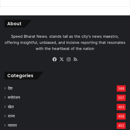
About
Speed Bharat News. stands tall as the city's news maestro,
offering insightful, unbiased, and incisive reporting that resonates
with the heartbeat of the nation
Facebook
X
Instagram
RSS
Categories
देश
588
मनोरंजन
557
खेल
463
राज्य
458
व्यापार
452