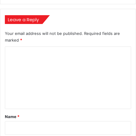
पर
लगाई
सख्त
Leave a Reply
कार्रवाई,
जानें
Your email address will not be published.
Required fields are
पूरा
marked
*
मामला!
C
o
m
m
e
n
t
*
Name
*