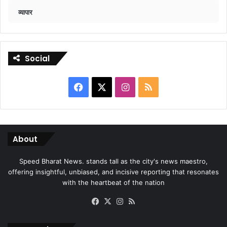
व्यापार
Social
Facebook
X
Instagram
RSS
About
Speed Bharat News. stands tall as the city's news maestro,
offering insightful, unbiased, and incisive reporting that resonates
with the heartbeat of the nation
Facebook
X
Instagram
RSS