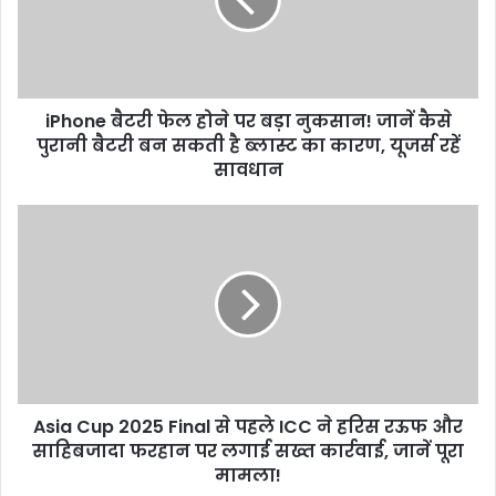
पर
बड़ा
नुकसान!
जानें
कैसे
iPhone बैटरी फेल होने पर बड़ा नुकसान! जानें कैसे
पुरानी
बैटरी
पुरानी बैटरी बन सकती है ब्लास्ट का कारण, यूजर्स रहें
बन
सावधान
सकती
है
Asia
ब्लास्ट
Cup
का
2025
कारण,
Final
यूजर्स
से
रहें
पहले
सावधान
ICC
ने
हरिस
Asia Cup 2025 Final से पहले ICC ने हरिस रऊफ और
रऊफ
और
साहिबजादा फरहान पर लगाई सख्त कार्रवाई, जानें पूरा
साहिबजादा
मामला!
फरहान