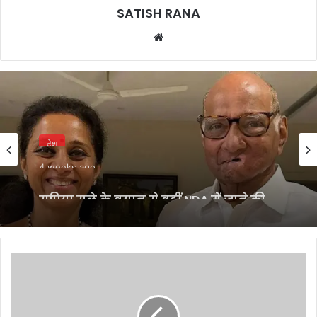
SATISH RANA
Website
देश
4 weeks ago
सुप्रिया सुले के बयान से बढ़ीं NDA में जाने की
अटकलें, कांग्रेस ने मांगा शरद पवार से जवाब
iPhone
बैटरी
फेल
होने