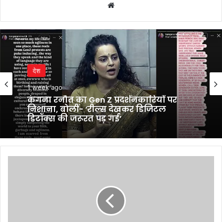
Website
देश
1 week ago
कंगना रनौत का Gen Z प्रदर्शनकारियों पर
निशाना, बोलीं- ‘रील्स देखकर डिजिटल
डिटॉक्स की जरूरत पड़ गई’
रिषभ
पंत
बाहर,
ध्रुव
जुरेल
को