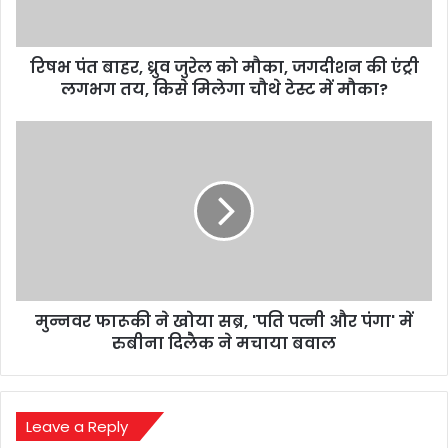
मौका,
जगदीशन
की
रिषभ पंत बाहर, ध्रुव जुरेल को मौका, जगदीशन की एंट्री
एंट्री
लगभग
लगभग तय, किसे मिलेगा चौथे टेस्ट में मौका?
तय,
किसे
मुन्नवर
मिलेगा
फारूकी
चौथे
ने
टेस्ट
खोया
में
सब्र,
मौका?
'पति
पत्नी
और
पंगा'
मुन्नवर फारूकी ने खोया सब्र, 'पति पत्नी और पंगा' में
में
रुबीना
रुबीना दिलैक ने मचाया बवाल
दिलैक
ने
मचाया
बवाल
Leave a Reply