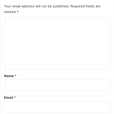
Your email address will not be published.
Required fields are
marked
*
C
o
m
m
e
n
t
*
Name
*
Email
*