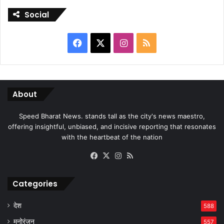
Social
Facebook
X
Instagram
RSS
About
Speed Bharat News. stands tall as the city's news maestro,
offering insightful, unbiased, and incisive reporting that resonates
with the heartbeat of the nation
Facebook
X
Instagram
RSS
Categories
देश
588
मनोरंजन
557