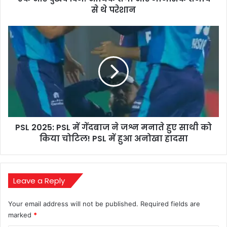
आर्थिक
से थे परेशान
तंगी
और
PSL
मानसिक
2025:
तनाव
PSL
से
में
थे
गेंदबाज
परेशान
ने
जश्न
मनाते
हुए
PSL 2025: PSL में गेंदबाज ने जश्न मनाते हुए साथी को
साथी
को
किया चोटिल! PSL में हुआ अनोखा हादसा
किया
चोटिल!
PSL
में
Leave a Reply
हुआ
अनोखा
Your email address will not be published.
Required fields are
हादसा
marked
*