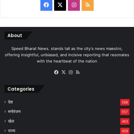
Facebook
X
Instagram
RSS
About
Speed Bharat News. stands tall as the city's news maestro,
offering insightful, unbiased, and incisive reporting that resonates
with the heartbeat of the nation
Facebook
X
Instagram
RSS
Categories
देश
588
मनोरंजन
557
खेल
463
राज्य
458