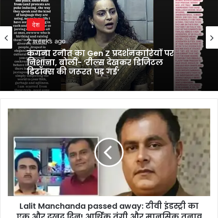
देश
2 weeks ago
कंगना रनौत का Gen Z प्रदर्शनकारियों पर
निशाना, बोलीं- ‘रील्स देखकर डिजिटल
डिटॉक्स की जरूरत पड़ गई’
Lalit
Manchanda
passed
away:
टीवी
इंडस्ट्री
का
एक
और
Lalit Manchanda passed away: टीवी इंडस्ट्री का
दुखद
दिन!
एक और दुखद दिन! आर्थिक तंगी और मानसिक तनाव