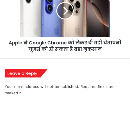
की
Chrome
तलवार
को
लेकर
दी
बड़ी
चेतावनी
Apple ने Google Chrome को लेकर दी बड़ी चेतावनी
यूज़र्स
को
यूज़र्स को हो सकता है बड़ा नुकसान
हो
सकता
है
बड़ा
Leave a Reply
नुकसान
Your email address will not be published.
Required fields are
marked
*
C
o
m
m