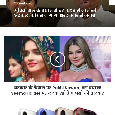
3 weeks ago
सुप्रिया सुले के बयान से बढ़ीं NDA में जाने की
अटकलें, कांग्रेस ने मांगा शरद पवार से जवाब
सरकार
के
फैसले
पर
Rakhi
Sawant
का
बयान!
Seema
सरकार के फैसले पर Rakhi Sawant का बयान!
Haider
पर
Seema Haider पर लटक रही है वापसी की तलवार
लटक
रही
Apple
है
ने
वापसी
Google