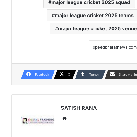
major league cricket 2025 squad
major league cricket 2025 teams
major league cricket 2025 venue
Facebook
X
Tumblr
Share via E
SATISH RANA
Website