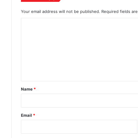
Your email address will not be published.
Required fields a
C
o
m
m
e
n
t
*
Name
*
Email
*