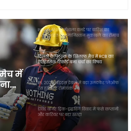
राजस्थान बनाम मुंबई हाईवोल्टेज मुकाबला आज
गुवाहाटी में कौन मारेगा बाजी
IND vs AFG: धर्मशाला वनडे पर बारिश का
खतरा, भारत-अफगानिस्तान मुकाबले का रोमांच
पड़ सकता है फीका
दिल्ली कैपिटल्स के खिलाफ मैच में RCB का
ऐतिहासिक रिकॉर्ड बना चर्चा का विषय
ैच में
बना
IPL 2026 पॉइंट्स टेबल में बड़ा उलटफेर प्लेऑफ
रेस हुई बेहद रोमांचक
डेविड वॉर्नर ड्रिंक-ड्राइविंग विवाद में फंसे कप्तानी
और करियर पर बड़ा खतरा