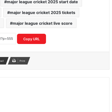
major league cricket 2025 start date
major league cricket 2025 tickets
major league cricket live score
ICC महिला T20 वर्ल्ड कप 2026 में रिकॉर्ड
इनामी राशि ने बढ़ाया रोमांच
Copy URL
IPL नियम उल्लंघन का शक राजस्थान रॉयल्स
मैनेजर पर एक्शन की मांग तेज
mail
Print
आईपीएल 2026: आखिरी गेंद पर लखनऊ की
रोमांचक जीत, केकेआर को झटका
CSK के लिए बड़ी राहत डेवाल्ड ब्रेविस फिट
दिल्ली कैपिटल्स के खिलाफ वापसी तय