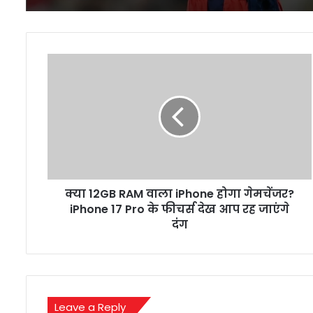
क्या
12GB
RAM
वाला
iPhone
होगा
गेमचेंजर?
iPhone
17
क्या 12GB RAM वाला iPhone होगा गेमचेंजर?
Pro
के
iPhone 17 Pro के फीचर्स देख आप रह जाएंगे
फीचर्स
दंग
देख
आप
रह
जाएंगे
दंग
Leave a Reply