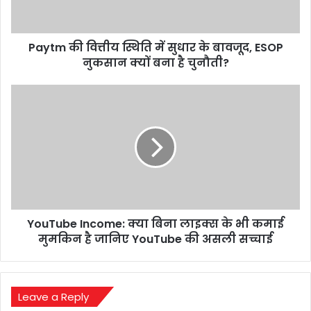
के
बावजूद,
ESOP
Paytm की वित्तीय स्थिति में सुधार के बावजूद, ESOP
नुकसान
क्यों
नुकसान क्यों बना है चुनौती?
बना
है
YouTube
चुनौती?
Income:
क्या
बिना
लाइक्स
के
भी
कमाई
मुमकिन
YouTube Income: क्या बिना लाइक्स के भी कमाई
है
जानिए
मुमकिन है जानिए YouTube की असली सच्चाई
YouTube
की
असली
सच्चाई
Leave a Reply