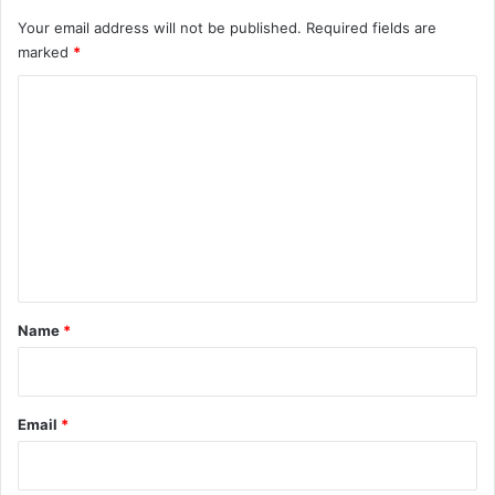
Your email address will not be published.
Required fields are
marked
*
C
o
m
m
e
n
t
*
Name
*
Email
*