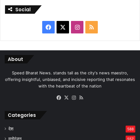
Social
Facebook
X
Instagram
RSS
About
Speed Bharat News. stands tall as the city's news maestro,
offering insightful, unbiased, and incisive reporting that resonates
with the heartbeat of the nation
Facebook
X
Instagram
RSS
Categories
देश
588
मनोरंजन
557