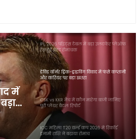
दिल्ली कैपिटल्स के खिलाफ मैच में RCB का
ऐतिहासिक रिकॉर्ड बना चर्चा का विषय
IPL 2026 पॉइंट्स टेबल में बड़ा उलटफेर प्लेऑफ
रेस हुई बेहद रोमांचक
डेविड वॉर्नर ड्रिंक-ड्राइविंग विवाद में फंसे कप्तानी
और करियर पर बड़ा खतरा
ाद में
बड़ा
CSK vs KKR मैच में कौन मारेगा बाजी जानिए
पूरी प्लेयर बैटल रिपोर्ट
ICC महिला T20 वर्ल्ड कप 2026 में रिकॉर्ड
इनामी राशि ने बढ़ाया रोमांच