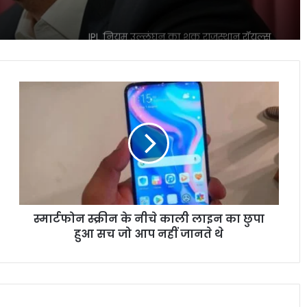
IPL नियम उल्लंघन का शक राजस्थान रॉयल्स
मैनेजर पर एक्शन की मांग तेज
स्मार्टफोन
आईपीएल 2026: आखिरी गेंद पर लखनऊ की
स्क्रीन
रोमांचक जीत, केकेआर को झटका
के
नीचे
काली
CSK के लिए बड़ी राहत डेवाल्ड ब्रेविस फिट
लाइन
दिल्ली कैपिटल्स के खिलाफ वापसी तय
का
छुपा
हुआ
स्मार्टफोन स्क्रीन के नीचे काली लाइन का छुपा
सच
राजस्थान बनाम मुंबई हाईवोल्टेज मुकाबला आज
जो
हुआ सच जो आप नहीं जानते थे
गुवाहाटी में कौन मारेगा बाजी
आप
नहीं
जानते
IND vs AFG: धर्मशाला वनडे पर बारिश का
थे
खतरा, भारत-अफगानिस्तान मुकाबले का रोमांच