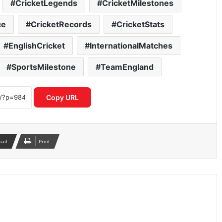
CricketLegends
CricketMilestones
IPL नियम उल्लंघन का शक राजस्थान रॉयल्स
ce
CricketRecords
CricketStats
मैनेजर पर एक्शन की मांग तेज
EnglishCricket
InternationalMatches
SportsMilestone
TeamEngland
आईपीएल 2026: आखिरी गेंद पर लखनऊ की
रोमांचक जीत, केकेआर को झटका
Copy URL
CSK के लिए बड़ी राहत डेवाल्ड ब्रेविस फिट
दिल्ली कैपिटल्स के खिलाफ वापसी तय
mail
Print
राजस्थान बनाम मुंबई हाईवोल्टेज मुकाबला आज
गुवाहाटी में कौन मारेगा बाजी
IND vs AFG: धर्मशाला वनडे पर बारिश का
खतरा, भारत-अफगानिस्तान मुकाबले का रोमांच
पड़ सकता है फीका