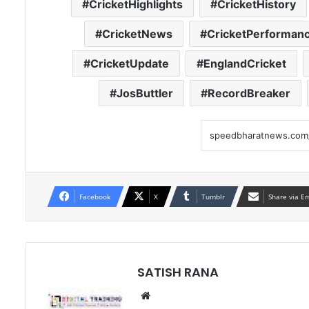
CricketHighlights
CricketHistory
CricketNews
CricketPerforman
CricketUpdate
EnglandCricket
JosButtler
RecordBreaker
Facebook
X
Tumblr
Share via E
SATISH RANA
Website