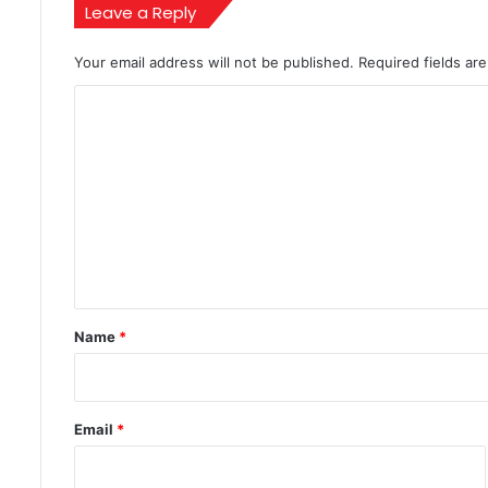
Leave a Reply
Your email address will not be published.
Required fields a
C
o
m
m
e
n
t
*
Name
*
Email
*