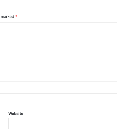
पड़ सकता है फीका
दिल्ली कैपिटल्स के खिलाफ मैच में RCB का
re marked
*
ऐतिहासिक रिकॉर्ड बना चर्चा का विषय
IPL 2026 पॉइंट्स टेबल में बड़ा उलटफेर प्लेऑफ
रेस हुई बेहद रोमांचक
डेविड वॉर्नर ड्रिंक-ड्राइविंग विवाद में फंसे कप्तानी
और करियर पर बड़ा खतरा
CSK vs KKR मैच में कौन मारेगा बाजी जानिए
पूरी प्लेयर बैटल रिपोर्ट
Website