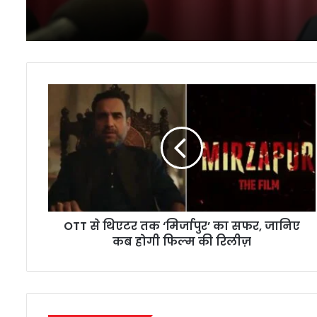
OTT
से
थिएटर
तक
‘मिर्जापुर’
का
सफर,
जानिए
कब
OTT से थिएटर तक ‘मिर्जापुर’ का सफर, जानिए
होगी
फिल्म
कब होगी फिल्म की रिलीज़
की
रिलीज़