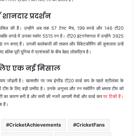
ं शानदार प्रदर्शन
 हासिल की हैं। उन्होंने अब तक 57 टेस्ट मैच, 199 वनडे और 146 टी20
हैं, जबकि वनडे में उनका स्कोर 5515 रन है। टी20 इंटरनेशनल में उन्होंने 3925
08 रन बनाए हैं। उनकी बल्लेबाजी की ताकत और विकेटकीपिंग की कुशलता उन्हें
ए बल्कि पूरी दुनिया में प्रशंसकों के बीच बेहद लोकप्रिय है।
के लिए एक नई मिसाल
ाय जोड़ती है। खासतौर पर जब इंग्लैंड टी20 वर्ल्ड कप के पहले श्रीलंका के
ड टीम के लिए बड़ी उम्मीद है। उनके अनुभव और रन स्कोरिंग की क्षमता टीम को
ुशी का कारण बनी है और सभी की नजरें आगामी मैचों और वर्ल्ड कप
पर टिकी हैं।
े हैं।
ICC महिला T20 वर्ल्ड कप 2026 में रिकॉर्ड
CricketAchievements
CricketFans
इनामी राशि ने बढ़ाया रोमांच