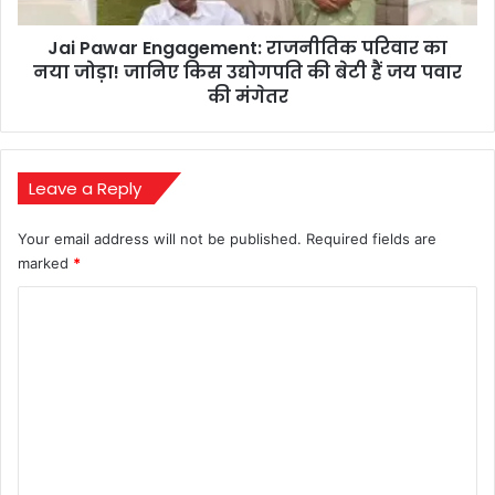
जानिए
Jai Pawar Engagement: राजनीतिक परिवार का
किस
उद्योगपति
नया जोड़ा! जानिए किस उद्योगपति की बेटी हैं जय पवार
की
की मंगेतर
बेटी
हैं
जय
पवार
Leave a Reply
की
मंगेतर
Your email address will not be published.
Required fields are
marked
*
C
o
m
m
e
n