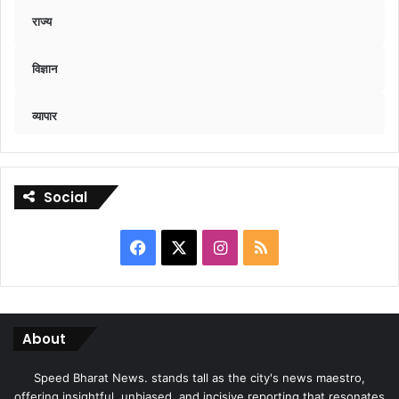
राज्य
विज्ञान
व्यापार
Social
Facebook
X
Instagram
RSS
About
Speed Bharat News. stands tall as the city's news maestro,
offering insightful, unbiased, and incisive reporting that resonates