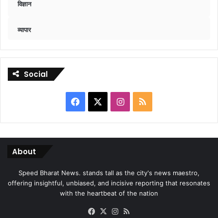
विज्ञान
व्यापार
Social
Facebook
X
Instagram
RSS
About
Speed Bharat News. stands tall as the city's news maestro,
offering insightful, unbiased, and incisive reporting that resonates
with the heartbeat of the nation
Facebook
X
Instagram
RSS