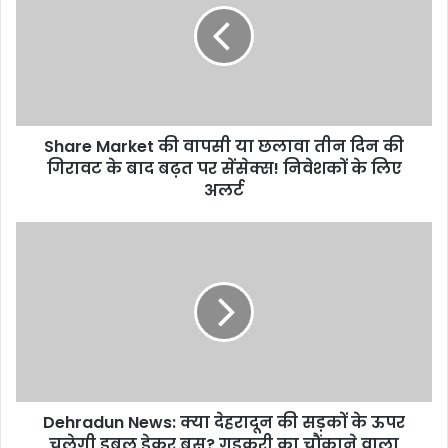
वापसी
या
छलावा
तीन
दिन
की
Share Market की वापसी या छलावा तीन दिन की
गिरावट
के
गिरावट के बाद बढ़त पर सेंसेक्स! निवेशकों के लिए
बाद
अलर्ट
बढ़त
पर
Dehradun
सेंसेक्स!
News:
निवेशकों
क्या
के
देहरादून
लिए
की
अलर्ट
सड़कों
के
ऊपर
चलेगी
Dehradun News: क्या देहरादून की सड़कों के ऊपर
डबल
डेकर
चलेगी डबल डेकर बस? गडकरी का चौंकाने वाला