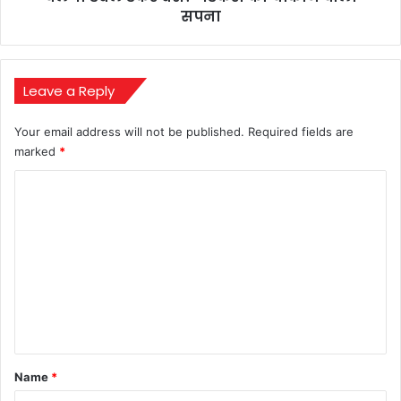
बस?
सपना
गडकरी
का
चौंकाने
वाला
Leave a Reply
सपना
Your email address will not be published.
Required fields are
marked
*
C
o
m
m
e
n
t
*
Name
*