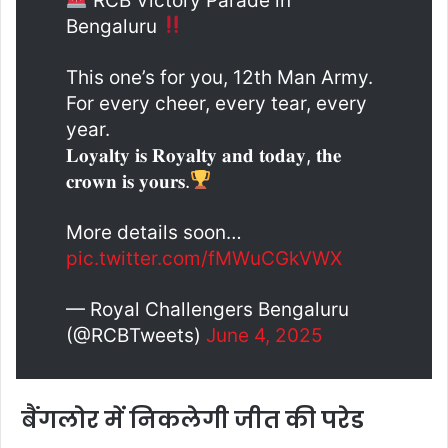
RCB Victory Parade in
Bengaluru
This one’s for you, 12th Man Army.
For every cheer, every tear, every
year.
𝐋𝐨𝐲𝐚𝐥𝐭𝐲 𝐢𝐬 𝐑𝐨𝐲𝐚𝐥𝐭𝐲 𝐚𝐧𝐝 𝐭𝐨𝐝𝐚𝐲, 𝐭𝐡𝐞
𝐜𝐫𝐨𝐰𝐧 𝐢𝐬 𝐲𝐨𝐮𝐫𝐬.
More details soon…
pic.twitter.com/fMWuCGkVWX
— Royal Challengers Bengaluru
(@RCBTweets)
June 4, 2025
बैंगलोर में निकलेगी जीत की परेड