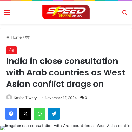
Menu
Se
Home
/
देश
देश
India in close consultation
with Arab countries as West
Asian conflict drags on
Kavita Tiwary
November 17, 2024
0
Facebook
X
WhatsApp
Telegram