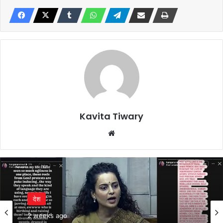
Kavita Tiwary
Website
देश
2 weeks ago