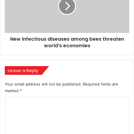
among
bees
threaten
world’s
economies
New infectious diseases among bees threaten
world’s economies
Leave a Reply
Your email address will not be published.
Required fields are
marked
*
C
o
m
m