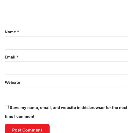
e
n
t
*
Name
*
Email
*
Website
Save my name, email, and website in this browser for the next
time I comment.