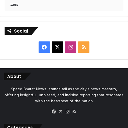
व्यापार
Social
Facebook
X
Instagram
RSS
About
Speed Bharat News. stands tall as the city's news maestro,
offering insightful, unbiased, and incisive reporting that resonates
with the heartbeat of the nation
Facebook
X
Instagram
RSS
Categories