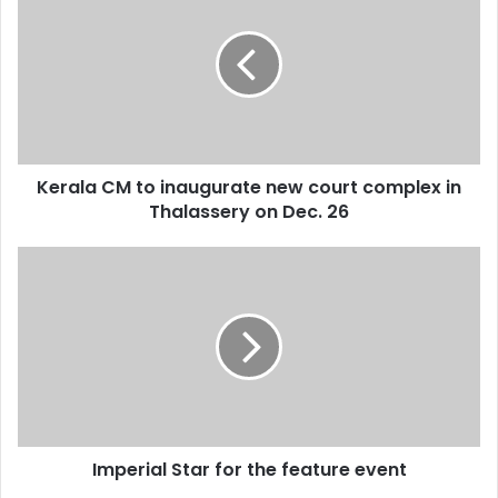
to
inaugurate
new
court
complex
in
Thalassery
Kerala CM to inaugurate new court complex in
on
Dec.
Thalassery on Dec. 26
26
Imperial
Star
for
the
feature
event
Imperial Star for the feature event