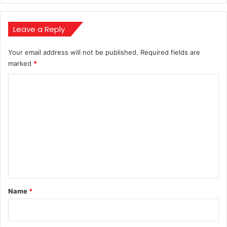
Leave a Reply
Your email address will not be published.
Required fields are
marked
*
C
o
m
m
e
n
t
*
Name
*