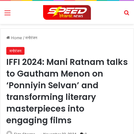
Menu
Se
Home
/
मनोरंजन
मनोरंजन
IFFI 2024: Mani Ratnam talks
to Gautham Menon on
‘Ponniyin Selvan’ and
transforming literary
masterpieces into
engaging films