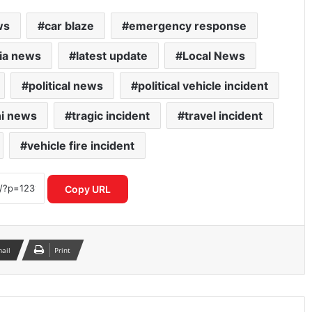
ws
car blaze
emergency response
dia news
latest update
Local News
political news
political vehicle incident
i news
tragic incident
travel incident
vehicle fire incident
PM मोदी का वीडियो प्रतिबंधित होने के मामले में
Meta की बढ़ीं मुश्किलें, MeitY सचिव से हुई
अहम बैठक
Copy URL
पंजाब विधानसभा में विवाद, गनीव कौर मजीठिया
से कथित अभद्रता पर अकाली दल ने उठाए
सवाल
mail
Print
DTC ने शुरू की नई बस सेवा, नरेला और
बाकनेर के यात्रियों को मिलेगी बड़ी राहत