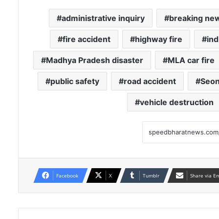
administrative inquiry
breaking ne
fire accident
highway fire
in
Madhya Pradesh disaster
MLA car fire
public safety
road accident
Seon
vehicle destruction
Facebook
X
Tumblr
Share via E