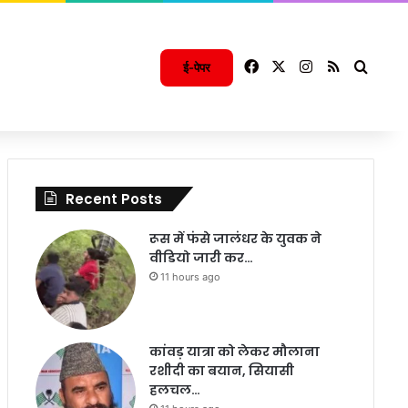
Facebook
X
Instagram
RSS
Searc
ई-पेपर
Recent Posts
रूस में फंसे जालंधर के युवक ने
वीडियो जारी कर…
11 hours ago
कांवड़ यात्रा को लेकर मौलाना
रशीदी का बयान, सियासी
हलचल…