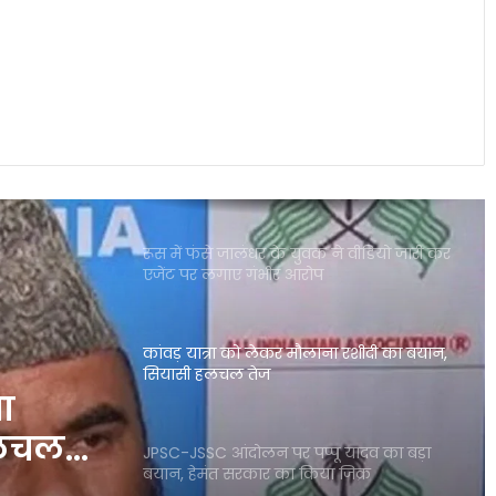
बांकीपुर उपचुनाव में हार के बाद RJD में बढ़ी
अंदरूनी कलह, नेताओं के बीच तेज हुई
बयानबाजी
सिर्फ 9% आबादी, फिर भी यूपी की राजनीति में
सबसे अहम क्यों हैं ब्राह्मण?
रूस में फंसे जालंधर के युवक ने वीडियो जारी कर
एजेंट पर लगाए गंभीर आरोप
कांवड़ यात्रा को लेकर मौलाना रशीदी का बयान,
सियासी हलचल तेज
ा
हलचल
JPSC-JSSC आंदोलन पर पप्पू यादव का बड़ा
बयान, हेमंत सरकार का किया जिक्र