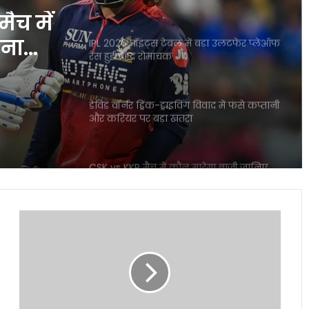
ा
द
डेविड वॉर्नर ड्रिंक-ड्राइविंग विवाद में फंसे कप्तानी
और करियर पर बड़ा खतरा
CSK vs KKR मैच में कौन मारेगा बाजी जानिए
पूरी प्लेयर बैटल रिपोर्ट
ICC महिला T20 वर्ल्ड कप 2026 में रिकॉर्ड
इनामी राशि ने बढ़ाया रोमांच
नोएडा
IPL नियम उल्लंघन का शक राजस्थान रॉयल्स
इंटरनेशनल
मैनेजर पर एक्शन की मांग तेज
एयरपोर्ट
ने
पूरा
आईपीएल 2026: आखिरी गेंद पर लखनऊ की
किया
रोमांचक जीत, केकेआर को झटका
बड़ा