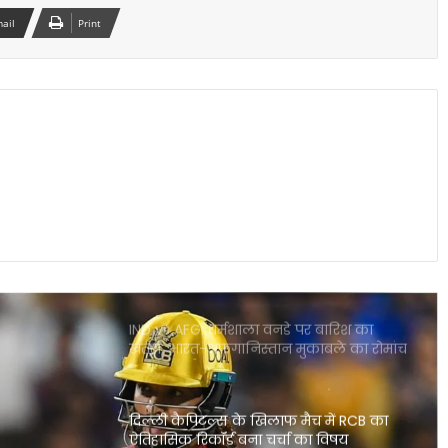
mail
Print
CSK के लिए बड़ी राहत डेवाल्ड ब्रेविस फिट
दिल्ली कैपिटल्स के खिलाफ वापसी तय
राजस्थान बनाम मुंबई हाईवोल्टेज मुकाबला आज
गुवाहाटी में कौन मारेगा बाजी
IND vs AFG: धर्मशाला वनडे पर बारिश का
खतरा, भारत-अफगानिस्तान मुकाबले का रोमांच
पड़ सकता है फीका
दिल्ली कैपिटल्स के खिलाफ मैच में RCB का
ऐतिहासिक रिकॉर्ड बना चर्चा का विषय
IPL 2026 पॉइंट्स टेबल में बड़ा उलटफेर प्लेऑफ
रेस हुई बेहद रोमांचक