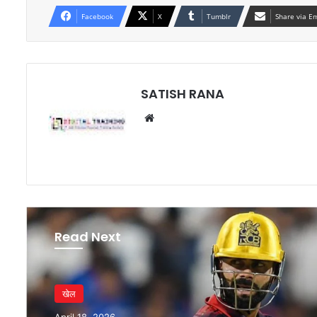
Facebook
X
Tumblr
Share via E
SATISH RANA
Website
Read Next
खेल
April 16, 2026