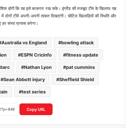
िश होगी कि वह इसे बरकरार रख सके। इंग्लैंड की मजबूत टीम के खिलाफ यह
ज में दोनों टीमें अपनी-अपनी ताकत दिखाएंगी। चोटिल खिलाड़ियों की स्थिति और
ए हर संभव प्रयास करेगा।
Australia vs England
bowling attack
ion
ESPN Cricinfo
fitness update
Starc
Nathan Lyon
pat cummins
ICC महिला T20 वर्ल्ड कप 2026 में रिकॉर्ड
इनामी राशि ने बढ़ाया रोमांच
Sean Abbott injury
Sheffield Shield
tain
test series
IPL नियम उल्लंघन का शक राजस्थान रॉयल्स
मैनेजर पर एक्शन की मांग तेज
Copy URL
आईपीएल 2026: आखिरी गेंद पर लखनऊ की
रोमांचक जीत, केकेआर को झटका