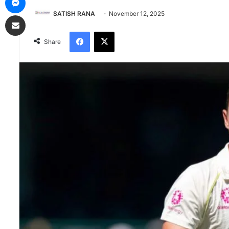
SATISH RANA
November 12, 2025
Share via Email
Facebook
X
Share