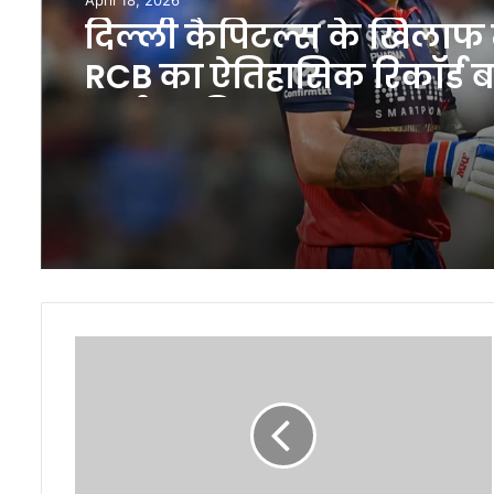
IPL 2026 पॉइंट्स टेबल में बड़
उलटफेर प्लेऑफ रेस हुई बेह
रोमांचक
Climate
Risk
Index:
खराब
मौसम
ने
भारत