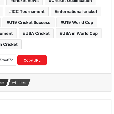
y
cricket news
Cricket Qualification
ICC Tournament
international cricket
U19 Cricket Success
U19 World Cup
vement
USA Cricket
USA in World Cup
h Cricket
ICC महिला T20 वर्ल्ड कप 2026 में रिकॉर्ड
इनामी राशि ने बढ़ाया रोमांच
Copy URL
IPL नियम उल्लंघन का शक राजस्थान रॉयल्स
मैनेजर पर एक्शन की मांग तेज
mail
Print
आईपीएल 2026: आखिरी गेंद पर लखनऊ की
रोमांचक जीत, केकेआर को झटका