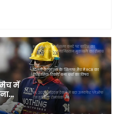
CSK के लिए बड़ी राहत डेवाल्ड ब्रेविस फिट
दिल्ली कैपिटल्स के खिलाफ वापसी तय
राजस्थान बनाम मुंबई हाईवोल्टेज मुकाबला आज
गुवाहाटी में कौन मारेगा बाजी
IND vs AFG: धर्मशाला वनडे पर बारिश का
खतरा, भारत-अफगानिस्तान मुकाबले का रोमांच
पड़ सकता है फीका
दिल्ली कैपिटल्स के खिलाफ मैच में RCB का
ऐतिहासिक रिकॉर्ड बना चर्चा का विषय
ैच में
बना
IPL 2026 पॉइंट्स टेबल में बड़ा उलटफेर प्लेऑफ
रेस हुई बेहद रोमांचक