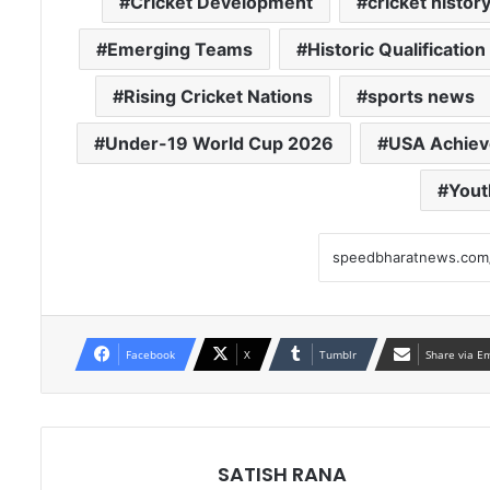
Cricket Development
cricket histor
Emerging Teams
Historic Qualification
Rising Cricket Nations
sports news
Under-19 World Cup 2026
USA Achie
Yout
Facebook
X
Tumblr
Share via E
SATISH RANA