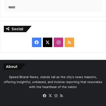
व्यापार
Social
Facebook
X
Instagram
RSS
About
Speed Bharat News. stands tall as the city's news maestro,
offering insightful, unbiased, and incisive reporting that resonates
with the heartbeat of the nation
Facebook
X
Instagram
RSS