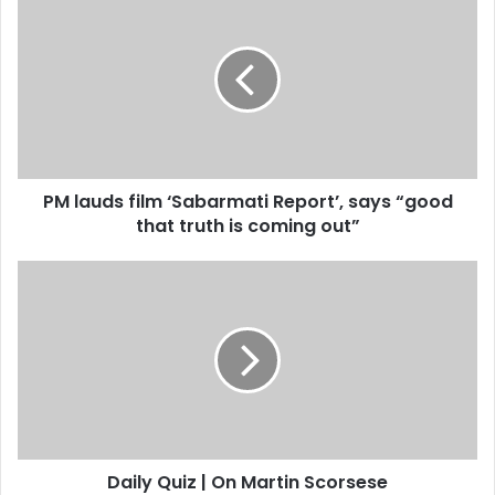
lauds
मौलाना जर्जिस के बयान पर विवाद, श्रीकृष्ण
और गीता को लेकर उठे सवाल
film
‘Sabarmati
Report’,
says
“good
that
truth
PM lauds film ‘Sabarmati Report’, says “good
is
coming
that truth is coming out”
out”
Daily
Quiz
|
On
Martin
Scorsese
Daily Quiz | On Martin Scorsese