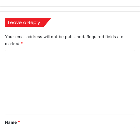
Leave a Reply
Your email address will not be published.
Required fields are
marked
*
C
o
m
m
e
n
t
*
Name
*