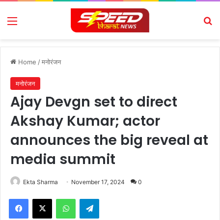
Menu
Se
Home
/
मनोरंजन
मनोरंजन
Ajay Devgn set to direct
Akshay Kumar; actor
announces the big reveal at
media summit
Ekta Sharma
November 17, 2024
0
Facebook
X
WhatsApp
Telegram