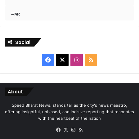
व्यापार
Social
Facebook
X
Instagram
RSS
About
Speed Bharat News. stands tall as the city's news maestro,
offering insightful, unbiased, and incisive reporting that resonates
with the heartbeat of the nation
Facebook
X
Instagram
RSS