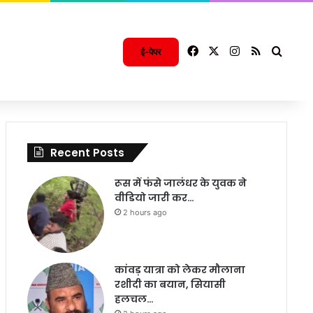
Facebook
X
Instagram
RSS
Searc
ई-पेपर
Recent Posts
रूस में फंसे जालंधर के युवक ने
वीडियो जारी कर…
2 hours ago
कांवड़ यात्रा को लेकर मौलाना
रशीदी का बयान, सियासी
हलचल…