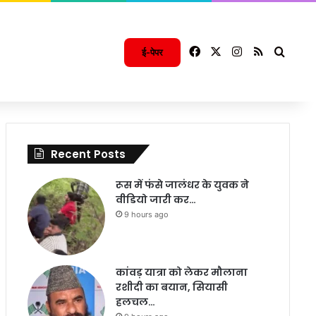
Facebook
X
Instagram
RSS
Searc
ई-पेपर
Recent Posts
रूस में फंसे जालंधर के युवक ने
वीडियो जारी कर…
9 hours ago
कांवड़ यात्रा को लेकर मौलाना
रशीदी का बयान, सियासी
हलचल…