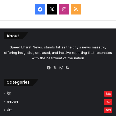
Facebook
X
Instagram
RSS
About
Speed Bharat News. stands tall as the city's news maestro,
offering insightful, unbiased, and incisive reporting that resonates
with the heartbeat of the nation
Facebook
X
Instagram
RSS
Categories
देश
588
मनोरंजन
557
खेल
463