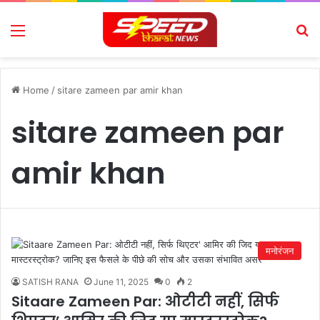
Menu
Se
Home
/
sitare zameen par amir khan
sitare zameen par
amir khan
मनोरंजन
SATISH RANA
June 11, 2025
0
2
Sitaare Zameen Par: ओटीटी नहीं, सिर्फ