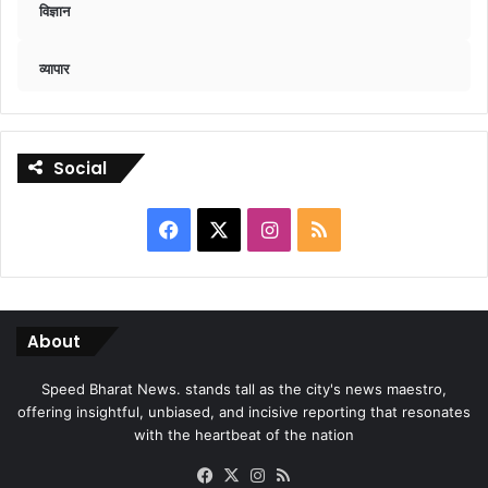
विज्ञान
व्यापार
Social
Facebook
X
Instagram
RSS
About
Speed Bharat News. stands tall as the city's news maestro,
offering insightful, unbiased, and incisive reporting that resonates
with the heartbeat of the nation
Facebook
X
Instagram
RSS