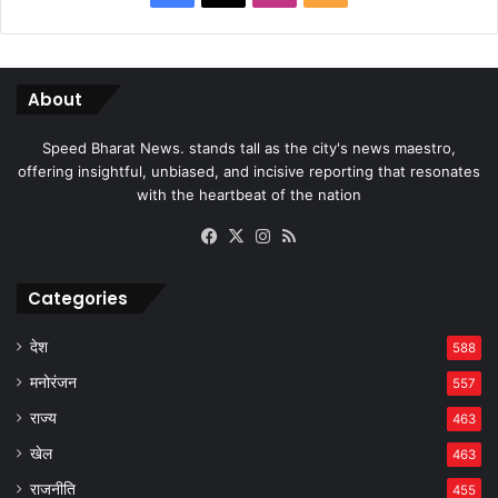
About
Speed Bharat News. stands tall as the city's news maestro,
offering insightful, unbiased, and incisive reporting that resonates
with the heartbeat of the nation
Facebook
X
Instagram
RSS
Categories
देश
588
मनोरंजन
557
राज्य
463
खेल
463
राजनीति
455