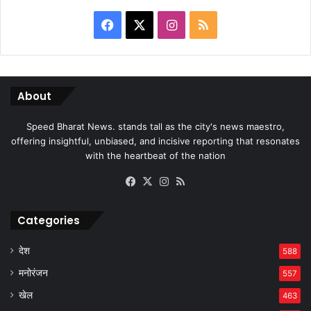
Facebook
X
Instagram
RSS
About
Speed Bharat News. stands tall as the city's news maestro,
offering insightful, unbiased, and incisive reporting that resonates
with the heartbeat of the nation
Facebook
X
Instagram
RSS
Categories
देश
588
मनोरंजन
557
खेल
463