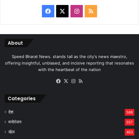
Facebook
X
Instagram
RSS
About
Speed Bharat News. stands tall as the city's news maestro,
offering insightful, unbiased, and incisive reporting that resonates
with the heartbeat of the nation
Facebook
X
Instagram
RSS
Categories
देश
588
मनोरंजन
557
खेल
463