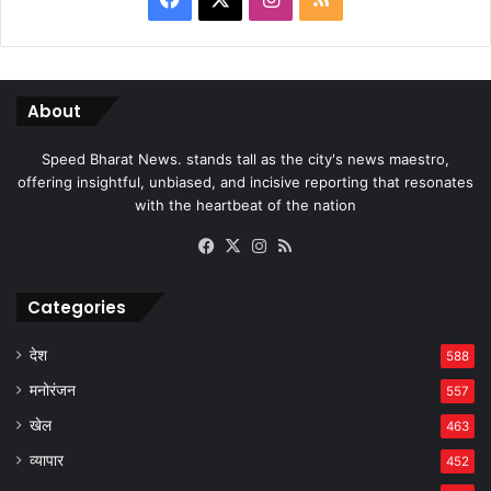
About
Speed Bharat News. stands tall as the city's news maestro,
offering insightful, unbiased, and incisive reporting that resonates
with the heartbeat of the nation
Facebook
X
Instagram
RSS
Categories
देश
588
मनोरंजन
557
खेल
463
व्यापार
452