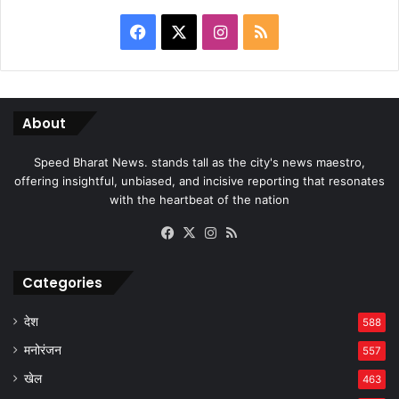
Facebook
X
Instagram
RSS
About
Speed Bharat News. stands tall as the city's news maestro,
offering insightful, unbiased, and incisive reporting that resonates
with the heartbeat of the nation
Facebook
X
Instagram
RSS
Categories
देश
588
मनोरंजन
557
खेल
463