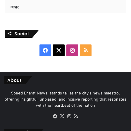
व्यापार
Social
Facebook
X
Instagram
RSS
About
Speed Bharat News. stands tall as the city's news maestro,
offering insightful, unbiased, and incisive reporting that resonates
with the heartbeat of the nation
Facebook
X
Instagram
RSS