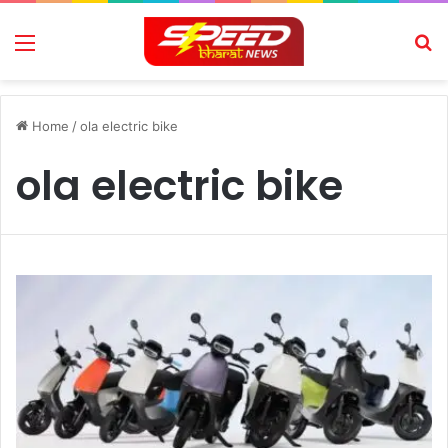
Menu
Se
Home
/
ola electric bike
ola electric bike