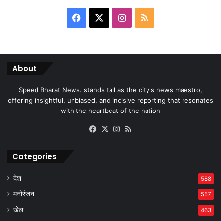
Facebook
X
Instagram
RSS
About
Speed Bharat News. stands tall as the city's news maestro,
offering insightful, unbiased, and incisive reporting that resonates
with the heartbeat of the nation
Facebook
X
Instagram
RSS
Categories
देश
588
मनोरंजन
557
खेल
463