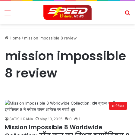
Menu
Se
Home
/
mission impossible 8 review
mission impossible
8 review
मनोरंजन
SATISH RANA
May 19, 2025
0
1
Mission Impossible 8 Worldwide