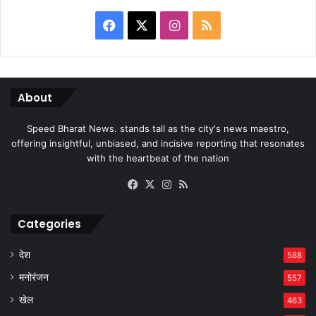
Facebook
X
Instagram
RSS
About
Speed Bharat News. stands tall as the city's news maestro,
offering insightful, unbiased, and incisive reporting that resonates
with the heartbeat of the nation
Facebook
X
Instagram
RSS
Categories
देश
588
मनोरंजन
557
खेल
463