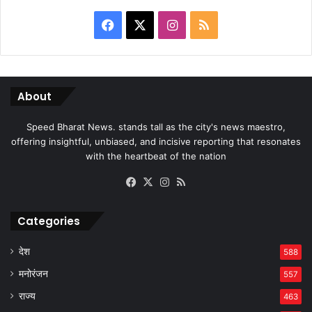
Facebook
X
Instagram
RSS
About
Speed Bharat News. stands tall as the city's news maestro,
offering insightful, unbiased, and incisive reporting that resonates
with the heartbeat of the nation
Facebook
X
Instagram
RSS
Categories
देश
588
मनोरंजन
557
राज्य
463