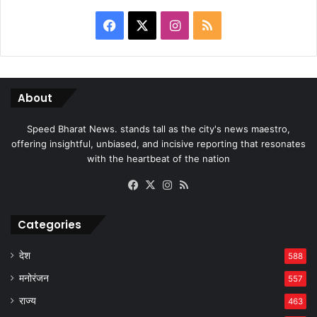
Facebook
X
Instagram
RSS
About
Speed Bharat News. stands tall as the city's news maestro,
offering insightful, unbiased, and incisive reporting that resonates
with the heartbeat of the nation
Facebook
X
Instagram
RSS
Categories
देश
588
मनोरंजन
557
राज्य
463