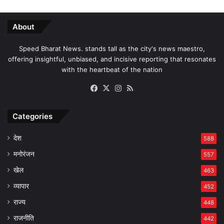
About
Speed Bharat News. stands tall as the city's news maestro,
offering insightful, unbiased, and incisive reporting that resonates
with the heartbeat of the nation
Facebook
X
Instagram
RSS
Categories
देश
588
मनोरंजन
557
खेल
463
व्यापार
452
राज्य
448
राजनीति
442