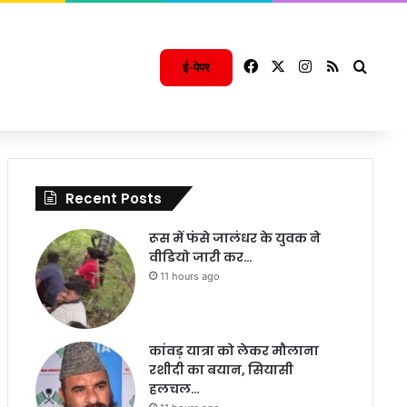
Facebook
X
Instagram
RSS
Searc
ई-पेपर
Recent Posts
रूस में फंसे जालंधर के युवक ने
वीडियो जारी कर…
11 hours ago
कांवड़ यात्रा को लेकर मौलाना
रशीदी का बयान, सियासी
हलचल…