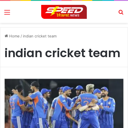
Menu
Se
Home
/
indian cricket team
indian cricket team