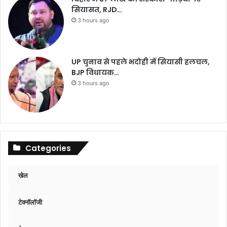
सियासत, RJD…
3 hours ago
UP चुनाव से पहले भदोही में सियासी हलचल,
BJP विधायक…
3 hours ago
Categories
खेल
टेक्नॉलॉजी