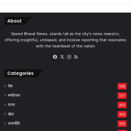
About
Speed Bharat News. stands tall as the city's news maestro,
offering insightful, unbiased, and incisive reporting that resonates
with the heartbeat of the nation
Facebook
X
Instagram
RSS
Categories
देश
588
मनोरंजन
557
राज्य
463
खेल
463
राजनीति
455