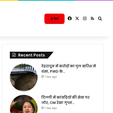
Facebook
X
Instagram
RSS
Searc
ई-पेपर
Recent Posts
देहरादून में करोड़ों का पुल बारिश में
धंसा, PWD के…
1 day ago
दिल्ली में कांवड़ियों की सेवा पर
जोर, CM रेखा गुप्ता…
1 day ago