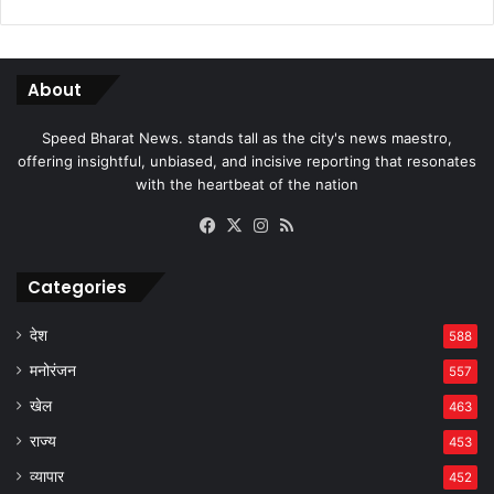
About
Speed Bharat News. stands tall as the city's news maestro,
offering insightful, unbiased, and incisive reporting that resonates
with the heartbeat of the nation
Facebook
X
Instagram
RSS
Categories
देश
588
मनोरंजन
557
खेल
463
राज्य
453
व्यापार
452