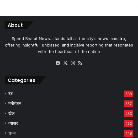
About
Speed Bharat News. stands tall as the city's news maestro,
offering insightful, unbiased, and incisive reporting that resonates
with the heartbeat of the nation
Facebook
X
Instagram
RSS
Categories
देश
588
मनोरंजन
557
खेल
463
व्यापार
452
राज्य
448