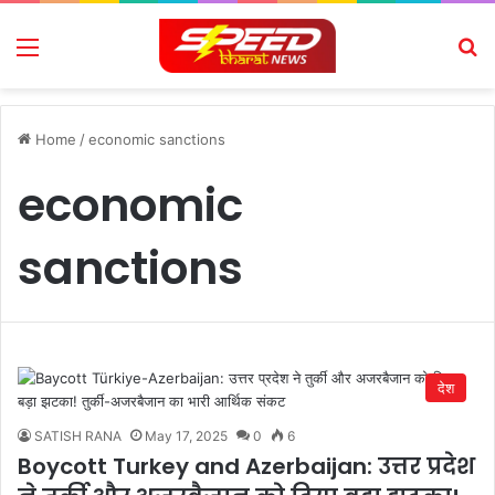
Menu
Se
Home
/
economic sanctions
economic
sanctions
देश
SATISH RANA
May 17, 2025
0
6
Boycott Turkey and Azerbaijan: उत्तर प्रदेश