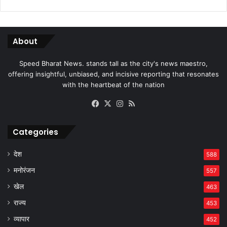
About
Speed Bharat News. stands tall as the city's news maestro,
offering insightful, unbiased, and incisive reporting that resonates
with the heartbeat of the nation
Facebook
X
Instagram
RSS
Categories
देश
588
मनोरंजन
557
खेल
463
राज्य
453
व्यापार
452