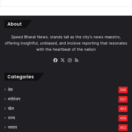
About
Speed Bharat News. stands tall as the city's news maestro,
offering insightful, unbiased, and incisive reporting that resonates
with the heartbeat of the nation
Facebook
X
Instagram
RSS
Categories
देश
588
मनोरंजन
557
खेल
463
राज्य
458
व्यापार
452