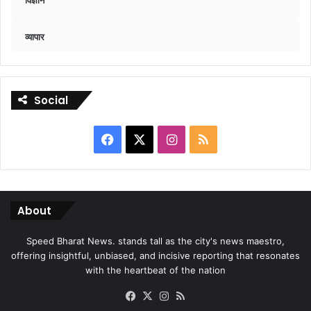
व्यापार
Social
Facebook
X
Instagram
RSS
About
Speed Bharat News. stands tall as the city's news maestro,
offering insightful, unbiased, and incisive reporting that resonates
with the heartbeat of the nation
Facebook
X
Instagram
RSS