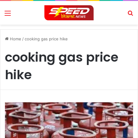
Menu
Se
Home
/
cooking gas price hike
cooking gas price
hike