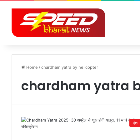
Home
/
chardham yatra by helicopter
chardham yatra b
देश