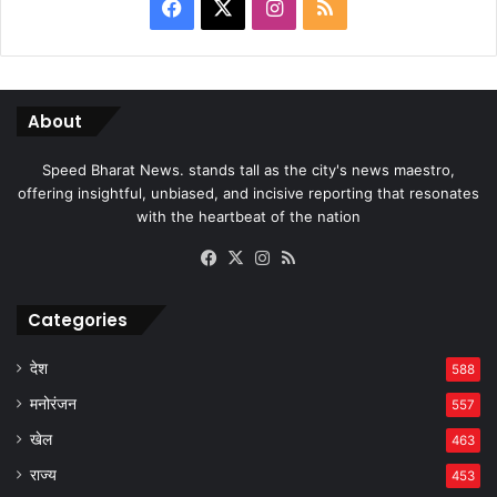
Facebook
X
Instagram
RSS
About
Speed Bharat News. stands tall as the city's news maestro,
offering insightful, unbiased, and incisive reporting that resonates
with the heartbeat of the nation
Facebook
X
Instagram
RSS
Categories
देश
588
मनोरंजन
557
खेल
463
राज्य
453