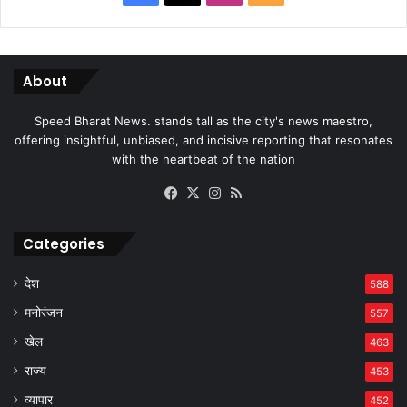
About
Speed Bharat News. stands tall as the city's news maestro,
offering insightful, unbiased, and incisive reporting that resonates
with the heartbeat of the nation
Facebook
X
Instagram
RSS
Categories
देश
588
मनोरंजन
557
खेल
463
राज्य
453
व्यापार
452