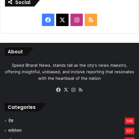
Social
Facebook
X
Instagram
RSS
About
Speed Bharat News. stands tall as the city's news maestro,
offering insightful, unbiased, and incisive reporting that resonates
with the heartbeat of the nation
Facebook
X
Instagram
RSS
Categories
देश
588
मनोरंजन
557