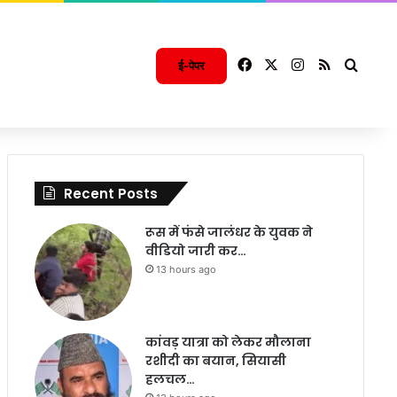
Facebook
X
Instagram
RSS
Searc
ई-पेपर
Recent Posts
रूस में फंसे जालंधर के युवक ने
वीडियो जारी कर…
13 hours ago
कांवड़ यात्रा को लेकर मौलाना
रशीदी का बयान, सियासी
हलचल…