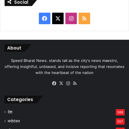
Social
Facebook
X
Instagram
RSS
About
Speed Bharat News. stands tall as the city's news maestro,
offering insightful, unbiased, and incisive reporting that resonates
with the heartbeat of the nation
Facebook
X
Instagram
RSS
Categories
देश
588
मनोरंजन
557